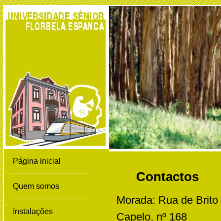
Página inicial
Contactos
Quem somos
Morada: Rua de Brito
Instalações
Capelo, nº 168